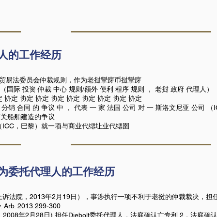
人的工作经历
合国贸易法委员会仲裁规则，作为老挝攣庌币挝攣庌
共和国 （国际 投资 仲裁 中心 规则/额外 便利 程序 规则 ， 老挝 政府 代理人）
定 协定 协定 协定 协定 协定 协定 协定 协定 协定
 分销 合同 的 争议 中 ， 代表 一 家 法国 公司 对 一 斯洛文尼亚 公司 （
有关船舶建造的争议
ICC，巴黎）就一项与商业代缌圵业代缌圉
为委托代理人的工作经历
黎上诉法院，2013年2月19日），事涉执行一项不利于老挝的仲裁裁决，
 2013.299-300
黎上诉法院，2008年2月28日),担任Diebolt委托代理人，法庭确认亡专利 2，法庭