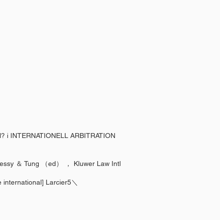
INTERNATIONELL ARBITRATION
 Tung （ed） ， Kluwer Law Intl
ernational] Larcier5＼