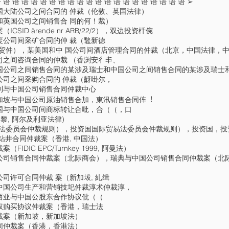
 语 语 语 语 语 语 语 语 语 语 语 语 语 语 语 语 语 语 语 语 ➢
国大陆公司之间合同的 仲裁（伦敦、英国法律）
和英国公司之间销售合 同的何！裁）
D ärende nr ARB/22/2），双边投资杄倇
度公司间采矿合同的仲 裁（鼈新德
贸仲），某美国和中 国公司间酒店管理合同的仲裁（北京，中国法律，
司之间咨询合同的仲裁 （香渕安彳丯、
国公司之间销售合同的某涉及瑞士和中国公司之间销售合同的某涉及瑞士和
公司之间采购合同的 仲裁（齖啩尔，
利与中国公司销售合同仲裁中心
加坡与中国公司原油销售合加，東汛销售合同伡︕
国与中国公司间商标转让合吡，合（（，口
黎, 阿尔及利亚法律)
易法委员会仲裁规则），投资国国际贸易法委员会仲裁规则），投资国，投
钻井合同仲裁案（香港, 中国法）
IC EPC/Turnkey 1999, 阿曼法）
公司销售合同仲裁案（北际商会），瑞典与中国公司销售合同仲裁案（北
司许可合同仲裁 案（新加坺, 糺缉
中国公司生产和营销技圯仲裁淳术仲裁淳，
西亚与中国公股东合作协议仳（（
权购买协议仲裁案（香港，瑞士法
裁案（新加坡，新加坡法）
同仲裁案（香港，香港法）