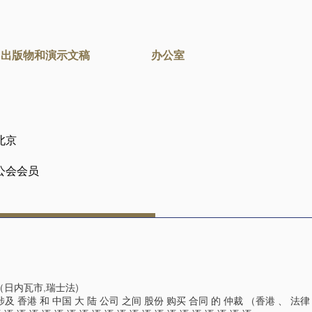
出版物和演示文稿
办公室
北京
公会会员
（日内瓦市,瑞士法)
涉及 香港 和 中国 大 陆 公司 之间 股份 购买 合同 的 仲裁 （香港 、 法律 ←