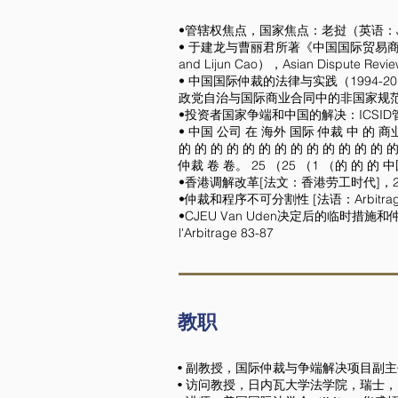
•管辖权焦点，国家焦点：老挝（英语：Jurisdiktions
• 于建龙与曹丽君所著《中国国际贸易商事仲裁委员会规则
and Lijun Cao），Asian Dispute Revie
• 中国国际仲裁的法律与实践（1994-2019）（法语 Dro
政党自治与国际商业合同中的非国家规范的选择，H
•投资者国家争端和中国的解决：ICSID管
• 中国 公司 在 海外 国际 仲裁 中 的 
的 的 的 的 的 的 的 的 的 的 的 的 的 的
仲裁 卷 卷。 25 （25 （1 （的 的 的
•香港调解改革[法文：香港劳工时代]，20
•仲裁和程序不可分割性 [法语：Arbitrage et in
•CJEU Van Uden决定后的临时措施和仲裁 [法语：Le
l'Arbitrage 83-87
教职
• 副教授，国际仲裁与争端解决项目副主
• 访问教授，日内瓦大学法学院，瑞士，