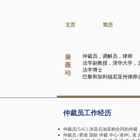
主页
简历
仲裁员，调解员，律师
詹
法学副教授，清华大学，
薇
法学博士
玲
巴黎和加利福尼亚州律师
仲裁员工作经历
仲裁员(SAC),涉及石油采购合同的仲裁
仲裁员 (香港 国际 仲裁 中心-港仲), 某 