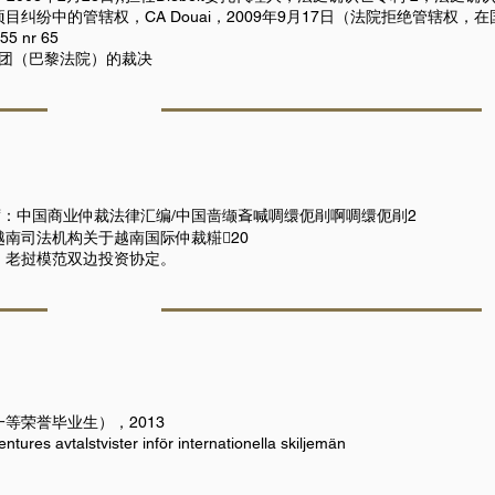
纠纷中的管辖权，CA Douai，2009年9月17日（法院拒绝管辖权
55 nr 65
集团（巴黎法院）的裁决
席：中国商业仲裁法律汇编/中国啬缬斊喊啁缳伌剈啊啁缳伌剈2
南司法机构关于越南国际仲裁糚20
：老挝模范双边投资协定。
等荣誉毕业生），2013
res avtalstvister inför internationella skiljemän