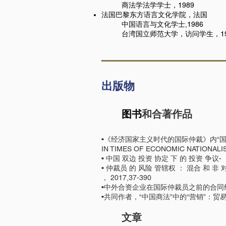
商法学法学学士，1989
法国巴黎东方语言文化学院，法国
中国语言与文化学士,1986
台湾国立师范大学，访问学生，198
出版物
图书
和合著作品
•《经济国家主义时代的国际仲裁》内“国际商事法庭：争
IN TIMES OF ECONOMIC NATIONALISM）
• 中国 双边 投资 协定 下 的 投资 争议-
• 仲裁员 的 风险 管辖权 ： 混合 和 非 对 称
， 2017,37-390
•中外合资企业在国际仲裁员之前的合同纠纷[法文：Les con
•共同作者，“中国商法”中的“营销”：
文章