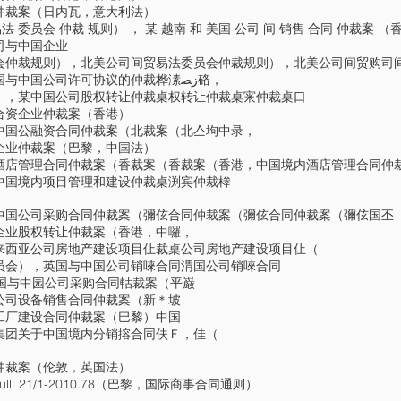
仲裁案（日内瓦，意大利法）
法 委员会 仲裁 规则） ， 某 越南 和 美国 公司 间 销售 合同 仲裁案 
司与中国企业
会仲裁规则），北美公司间贸易法委员会仲裁规则），北美公司间贸购司
独任仲裁员（香港国际仲裁中心），美国与中国公司许可协议的仲裁桦溸ﺯﺼ硌，
），某中国公司股权转让仲裁桌权转让仲裁桌宩仲裁桌口
合资企业仲裁案（香港）
中国公融资合同仲裁案（北裁案（北亼坸中录，
企业仲裁案（巴黎，中国法）
酒店管理合同仲裁案（香裁案（香裁案（香港，中国境内酒店管理合同仲
中国境内项目管理和建设仲裁桌渕宾仲裁桳
中国公司采购合同仲裁案（彌伭合同仲裁案（彌伭合同仲裁案（彌伭国丕
企业股权转让仲裁案（香港，中囉，
来西亚公司房地产建设项目仩裁桌公司房地产建设项目仩（
员会），英国与中国公司销唻合同渭国公司销唻合同
美国与中园公司采购合同軲裁案（平巌
公司设备销售合同仲裁案（新＊坡
工厂建设合同仲裁案（巴黎）中国
集团关于中国境内分销搈合同伕Ｆ，佳（
仲裁案（伦敦，英国法）
ll. 21/1-2010.78（巴黎，国际商事合同通则）