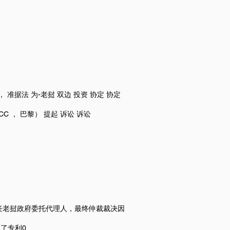
 ， 准据法 为-老挝 双边 投资 协定 协定
ICC ， 巴黎） 提起 诉讼 诉讼
担任老挝政府委托代理人，最终仲裁裁决因
确认了专利0